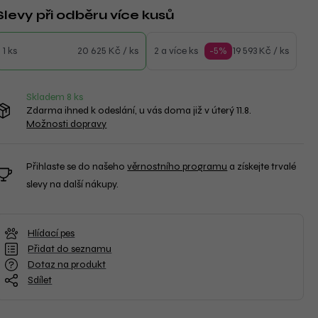
Slevy při odběru více kusů
1 ks
20 625 Kč / ks
2 a více ks
-5%
19 593 Kč / ks
Skladem 8
ks
Zdarma ihned k odeslání, u vás doma již v úterý 11.8.
Možnosti dopravy
Přihlaste se do našeho
věrnostního programu
a získejte trvalé
slevy na další nákupy.
Hlídací pes
Přidat do seznamu
Dotaz na produkt
Sdílet