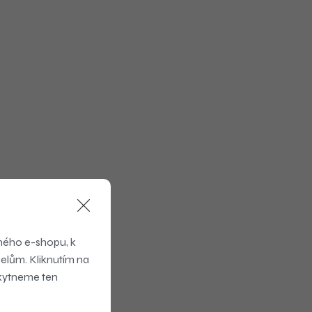
ného e-shopu, k
elům. Kliknutím na
skytneme ten