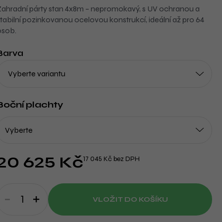
Zahradní párty stan 4x8m – nepromokavý, s UV ochranou a
stabilní pozinkovanou ocelovou konstrukcí, ideální až pro 64
osob.
Barva
Boční plachty
20 625 Kč
17 045 Kč bez DPH
VLOŽIT DO KOŠÍKU