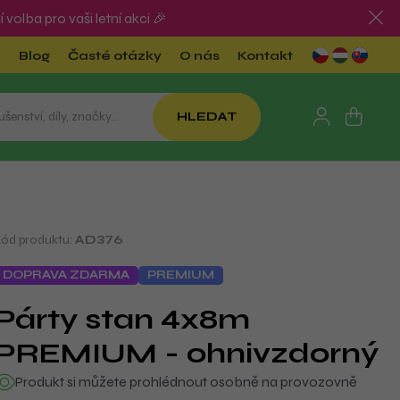
olba pro vaši letní akci 🎉
Blog
Časté otázky
O nás
Kontakt
HLEDAT
lachtové
Přívěs
Podle příležitosti a
aráže
použití
Kód produktu:
AD376
Svatby
idle a
DOPRAVA ZDARMA
PREMIUM
toly
Firemní akce a catering
Párty stan 4x8m
Rodinná oslava
Stánkový prodej
kční
PREMIUM - ohnivzdorný
abídka
Obce, spolky, hasiči
Produkt si můžete prohlédnout osobně na provozovně